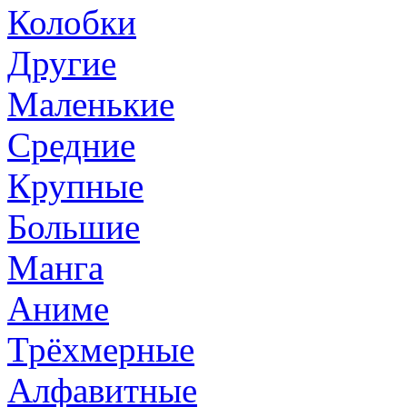
Колобки
Другие
Маленькие
Средние
Крупные
Большие
Манга
Аниме
Трёхмерные
Алфавитные