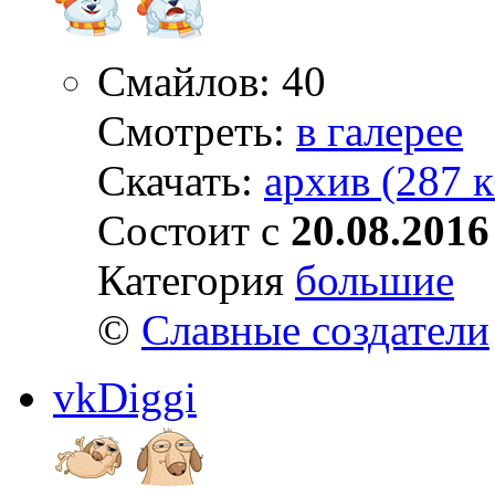
Смайлов: 40
Смотреть:
в галерее
Скачать:
архив (287 к
Состоит с
20.08.2016
Категория
большие
©
Славные создатели
vkDiggi