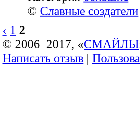
©
Славные создатели
‹
1
2
© 2006–2017, «
СМАЙЛЫ
Написать отзыв
|
Пользова