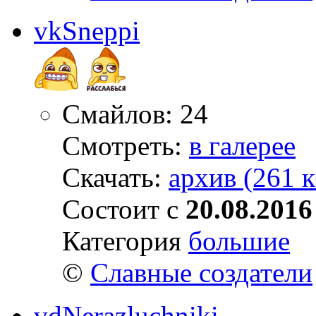
vkSneppi
Смайлов: 24
Смотреть:
в галерее
Скачать:
архив (261 к
Состоит с
20.08.2016
Категория
большие
©
Славные создатели
vdNerazluchniki