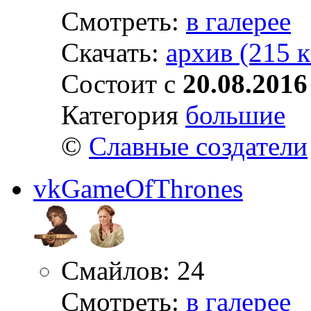
Смотреть:
в галерее
Скачать:
архив (215 к
Состоит с
20.08.2016
Категория
большие
©
Славные создатели
vkGameOfThrones
Смайлов: 24
Смотреть:
в галерее