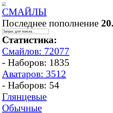
Последнее пополнение
20
Статистика:
Смайлов: 72077
- Наборов: 1835
Аватаров: 3512
- Наборов: 54
Глянцевые
Обычные