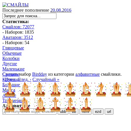
Последнее пополнение
20.08.2016
Статистика:
Смайлов: 72077
- Наборов: 1835
Аватаров: 3512
- Наборов: 54
Глянцевые
Обычные
Колобки
Другие
Маленькие
Средние
Скачать
набор
Birdday
из категории
алфавитные
смайлики.
Крупные
‹ Пред.
След. ›
Случайный »
Большие
Манга
Аниме
Трёхмерные
Алфавитные
ubb
bb
html
ezd
url