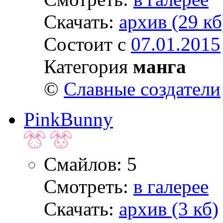
Скачать:
архив (29 кб
Состоит с
07.01.2015
Категория
манга
©
Славные создатели
PinkBunny
Смайлов: 5
Смотреть:
в галерее
Скачать:
архив (3 кб)