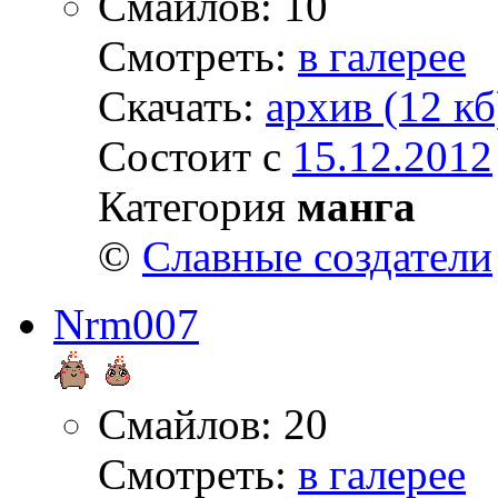
Смайлов: 10
Смотреть:
в галерее
Скачать:
архив (12 кб
Состоит с
15.12.2012
Категория
манга
©
Славные создатели
Nrm007
Смайлов: 20
Смотреть:
в галерее