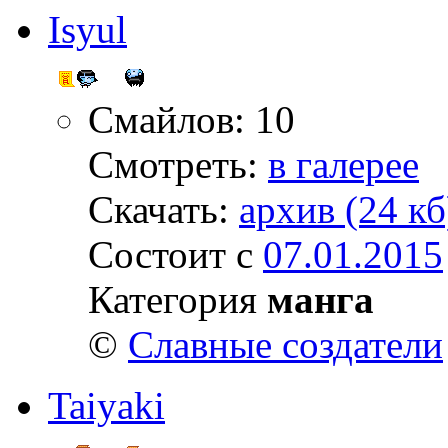
Isyul
Смайлов: 10
Смотреть:
в галерее
Скачать:
архив (24 кб
Состоит с
07.01.2015
Категория
манга
©
Славные создатели
Taiyaki