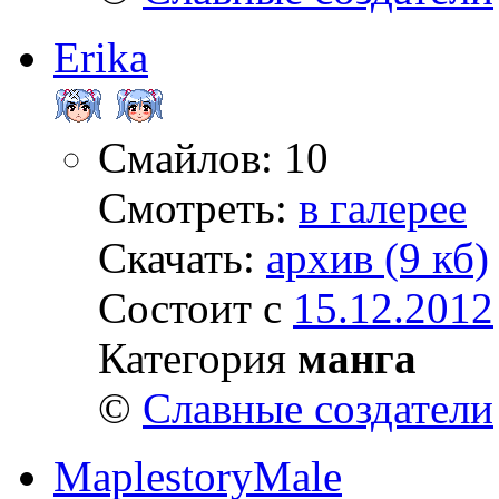
Erika
Смайлов: 10
Смотреть:
в галерее
Скачать:
архив (9 кб)
Состоит с
15.12.2012
Категория
манга
©
Славные создатели
MaplestoryMale