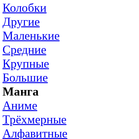
Колобки
Другие
Маленькие
Средние
Крупные
Большие
Манга
Аниме
Трёхмерные
Алфавитные