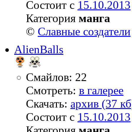
Состоит с
15.10.2013
Категория
манга
©
Славные создатели
AlienBalls
Смайлов: 22
Смотреть:
в галерее
Скачать:
архив (37 кб
Состоит с
15.10.2013
Категория
манга