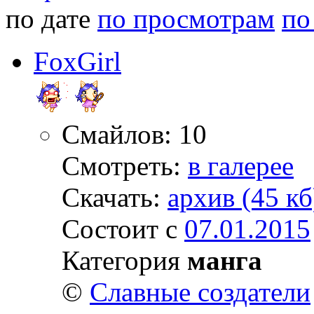
по дате
по просмотрам
по
FoxGirl
Смайлов: 10
Смотреть:
в галерее
Скачать:
архив (45 кб
Состоит с
07.01.2015
Категория
манга
©
Славные создатели