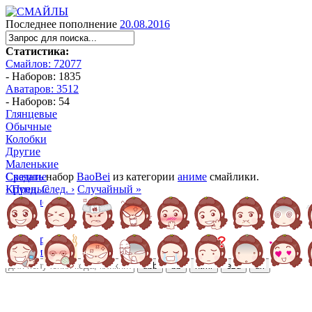
Последнее пополнение
20.08.2016
Статистика:
Смайлов: 72077
- Наборов: 1835
Аватаров: 3512
- Наборов: 54
Глянцевые
Обычные
Колобки
Другие
Маленькие
Средние
Скачать
набор
BaoBei
из категории
аниме
смайлики.
Крупные
‹ Пред.
След. ›
Случайный »
Большие
Манга
Аниме
Трёхмерные
Алфавитные
ubb
bb
html
ezd
url