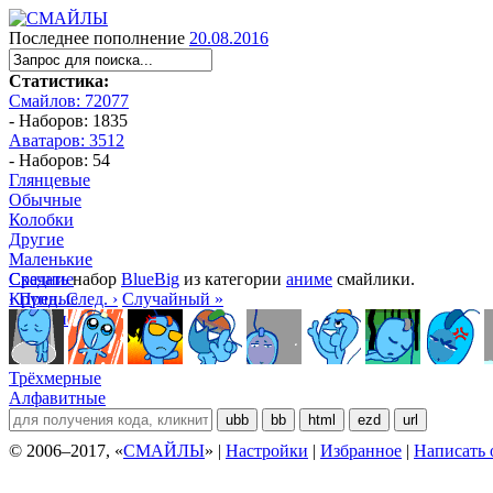
Последнее пополнение
20.08.2016
Статистика:
Смайлов: 72077
- Наборов: 1835
Аватаров: 3512
- Наборов: 54
Глянцевые
Обычные
Колобки
Другие
Маленькие
Средние
Скачать
набор
BlueBig
из категории
аниме
смайлики.
Крупные
‹ Пред.
След. ›
Случайный »
Большие
Манга
Аниме
Трёхмерные
Алфавитные
ubb
bb
html
ezd
url
© 2006–2017, «
СМАЙЛЫ
» |
Настройки
|
Избранное
|
Написать 