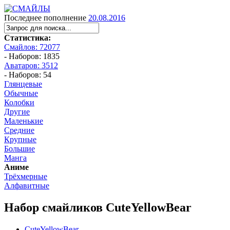
Последнее пополнение
20.08.2016
Статистика:
Смайлов: 72077
- Наборов: 1835
Аватаров: 3512
- Наборов: 54
Глянцевые
Обычные
Колобки
Другие
Маленькие
Средние
Крупные
Большие
Манга
Аниме
Трёхмерные
Алфавитные
Набор смайликов CuteYellowBear
CuteYellowBear