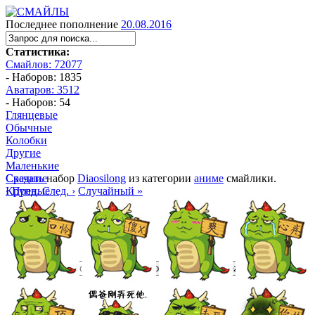
Последнее пополнение
20.08.2016
Статистика:
Смайлов: 72077
- Наборов: 1835
Аватаров: 3512
- Наборов: 54
Глянцевые
Обычные
Колобки
Другие
Маленькие
Средние
Скачать
набор
Diaosilong
из категории
аниме
смайлики.
Крупные
‹ Пред.
След. ›
Случайный »
Большие
Манга
Аниме
Трёхмерные
Алфавитные
ubb
bb
html
ezd
url