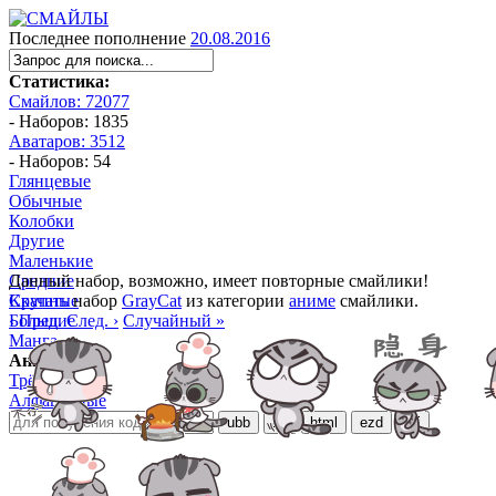
Последнее пополнение
20.08.2016
Статистика:
Смайлов: 72077
- Наборов: 1835
Аватаров: 3512
- Наборов: 54
Глянцевые
Обычные
Колобки
Другие
Маленькие
Средние
Данный набор, возможно, имеет повторные смайлики!
Крупные
Скачать
набор
GrayCat
из категории
аниме
смайлики.
Большие
‹ Пред.
След. ›
Случайный »
Манга
Аниме
Трёхмерные
Алфавитные
ubb
bb
html
ezd
url