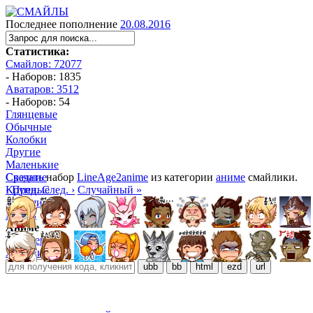
Последнее пополнение
20.08.2016
Статистика:
Смайлов: 72077
- Наборов: 1835
Аватаров: 3512
- Наборов: 54
Глянцевые
Обычные
Колобки
Другие
Маленькие
Средние
Скачать
набор
LineAge2anime
из категории
аниме
смайлики.
Крупные
‹ Пред.
След. ›
Случайный »
Большие
Манга
Аниме
Трёхмерные
Алфавитные
ubb
bb
html
ezd
url