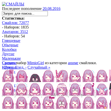
Последнее пополнение
20.08.2016
Статистика:
Смайлов: 72077
- Наборов: 1835
Аватаров: 3512
- Наборов: 54
Глянцевые
Обычные
Колобки
Другие
Маленькие
Средние
Скачать
набор
MimioGirl
из категории
аниме
смайлики.
Крупные
‹ Пред.
След. ›
Случайный »
Большие
Манга
Аниме
Трёхмерные
Алфавитные
ubb
bb
html
ezd
url