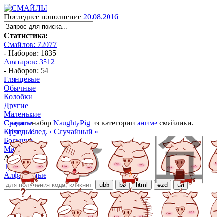
Последнее пополнение
20.08.2016
Статистика:
Смайлов: 72077
- Наборов: 1835
Аватаров: 3512
- Наборов: 54
Глянцевые
Обычные
Колобки
Другие
Маленькие
Средние
Скачать
набор
NaughtyPig
из категории
аниме
смайлики.
Крупные
‹ Пред.
След. ›
Случайный »
Большие
Манга
Аниме
Трёхмерные
Алфавитные
ubb
bb
html
ezd
url