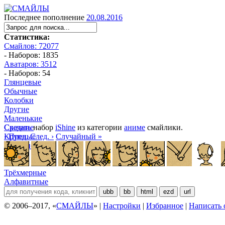
Последнее пополнение
20.08.2016
Статистика:
Смайлов: 72077
- Наборов: 1835
Аватаров: 3512
- Наборов: 54
Глянцевые
Обычные
Колобки
Другие
Маленькие
Средние
Скачать
набор
iShine
из категории
аниме
смайлики.
Крупные
‹ Пред.
След. ›
Случайный »
Большие
Манга
Аниме
Трёхмерные
Алфавитные
ubb
bb
html
ezd
url
© 2006–2017, «
СМАЙЛЫ
» |
Настройки
|
Избранное
|
Написать 