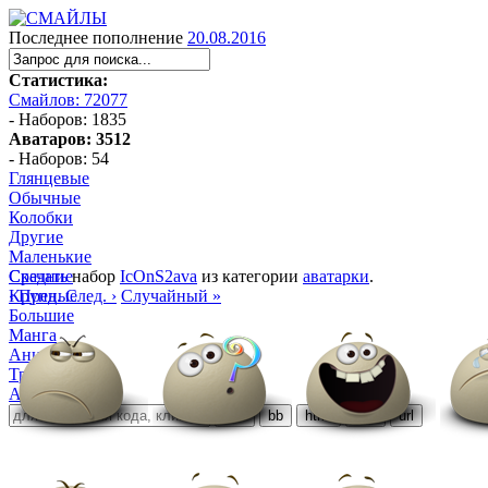
Последнее пополнение
20.08.2016
Статистика:
Смайлов: 72077
- Наборов: 1835
Аватаров: 3512
- Наборов: 54
Глянцевые
Обычные
Колобки
Другие
Маленькие
Средние
Скачать
набор
IcOnS2ava
из категории
аватарки
.
Крупные
‹ Пред.
След. ›
Случайный »
Большие
Манга
Аниме
Трёхмерные
Алфавитные
ubb
bb
html
ezd
url