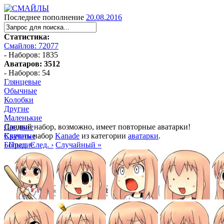
Последнее пополнение
20.08.2016
Статистика:
Смайлов: 72077
- Наборов: 1835
Аватаров: 3512
- Наборов: 54
Глянцевые
Обычные
Колобки
Другие
Маленькие
Средние
Данный набор, возможно, имеет повторные аватарки!
Крупные
Скачать
набор
Kanade
из категории
аватарки
.
Большие
‹ Пред.
След. ›
Случайный »
Манга
Аниме
Трёхмерные
Алфавитные
ubb
bb
html
ezd
url