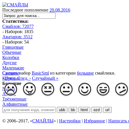
Последнее пополнение
20.08.2016
Статистика:
Смайлов: 72077
- Наборов: 1835
Аватаров: 3512
- Наборов: 54
Глянцевые
Обычные
Колобки
Другие
Маленькие
Средние
Скачать
набор
BasicSml
из категории
большие
смайлики.
Крупные
‹ Пред.
След. ›
Случайный »
Большие
Манга
Аниме
Трёхмерные
Алфавитные
ubb
bb
html
ezd
url
© 2006–2017, «
СМАЙЛЫ
» |
Настройки
|
Избранное
|
Написать 