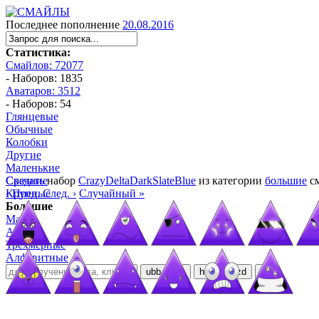
Последнее пополнение
20.08.2016
Статистика:
Смайлов: 72077
- Наборов: 1835
Аватаров: 3512
- Наборов: 54
Глянцевые
Обычные
Колобки
Другие
Маленькие
Средние
Скачать
набор
CrazyDeltaDarkSlateBlue
из категории
большие
см
Крупные
‹ Пред.
След. ›
Случайный »
Большие
Манга
Аниме
Трёхмерные
Алфавитные
ubb
bb
html
ezd
url