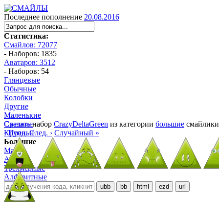
Последнее пополнение
20.08.2016
Статистика:
Смайлов: 72077
- Наборов: 1835
Аватаров: 3512
- Наборов: 54
Глянцевые
Обычные
Колобки
Другие
Маленькие
Средние
Скачать
набор
CrazyDeltaGreen
из категории
большие
смайлики
Крупные
‹ Пред.
След. ›
Случайный »
Большие
Манга
Аниме
Трёхмерные
Алфавитные
ubb
bb
html
ezd
url