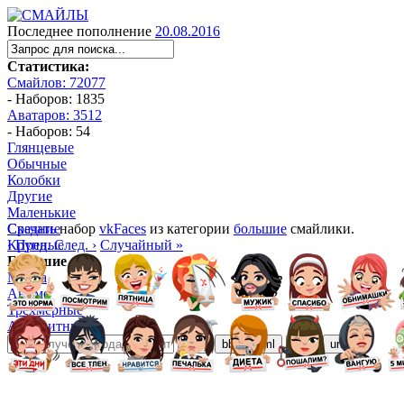
Последнее пополнение
20.08.2016
Статистика:
Смайлов: 72077
- Наборов: 1835
Аватаров: 3512
- Наборов: 54
Глянцевые
Обычные
Колобки
Другие
Маленькие
Средние
Скачать
набор
vkFaces
из категории
большие
смайлики.
Крупные
‹ Пред.
След. ›
Случайный »
Большие
Манга
Аниме
Трёхмерные
Алфавитные
ubb
bb
html
ezd
url