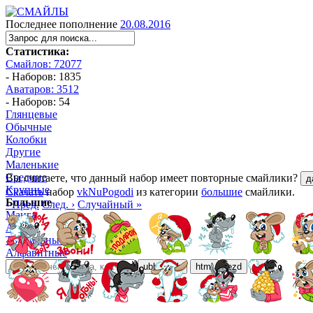
Последнее пополнение
20.08.2016
Статистика:
Смайлов: 72077
- Наборов: 1835
Аватаров: 3512
- Наборов: 54
Глянцевые
Обычные
Колобки
Другие
Маленькие
Средние
Вы считаете, что данный набор имеет повторные смайлики?
д
Крупные
Скачать
набор
vkNuPogodi
из категории
большие
смайлики.
Большие
‹ Пред.
След. ›
Случайный »
Манга
Аниме
Трёхмерные
Алфавитные
ubb
bb
html
ezd
url