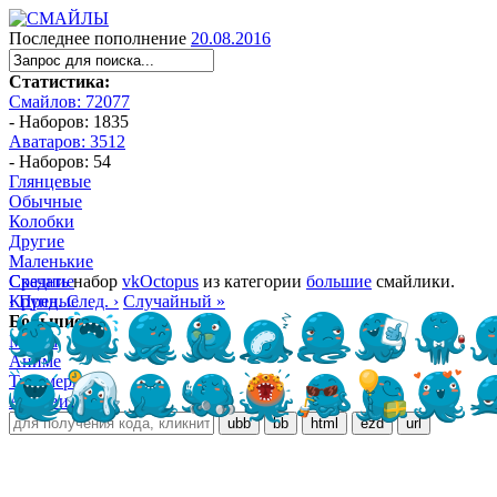
Последнее пополнение
20.08.2016
Статистика:
Смайлов: 72077
- Наборов: 1835
Аватаров: 3512
- Наборов: 54
Глянцевые
Обычные
Колобки
Другие
Маленькие
Средние
Скачать
набор
vkOctopus
из категории
большие
смайлики.
Крупные
‹ Пред.
След. ›
Случайный »
Большие
Манга
Аниме
Трёхмерные
Алфавитные
ubb
bb
html
ezd
url