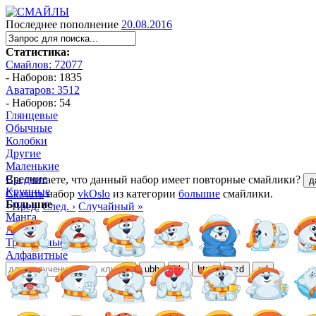
Последнее пополнение
20.08.2016
Статистика:
Смайлов: 72077
- Наборов: 1835
Аватаров: 3512
- Наборов: 54
Глянцевые
Обычные
Колобки
Другие
Маленькие
Средние
Вы считаете, что данный набор имеет повторные смайлики?
д
Крупные
Скачать
набор
vkOslo
из категории
большие
смайлики.
Большие
‹ Пред.
След. ›
Случайный »
Манга
Аниме
Трёхмерные
Алфавитные
ubb
bb
html
ezd
url