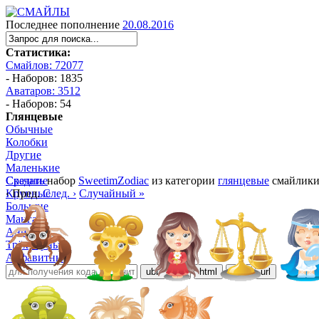
Последнее пополнение
20.08.2016
Статистика:
Смайлов: 72077
- Наборов: 1835
Аватаров: 3512
- Наборов: 54
Глянцевые
Обычные
Колобки
Другие
Маленькие
Средние
Скачать
набор
SweetimZodiac
из категории
глянцевые
смайлики
Крупные
‹ Пред.
След. ›
Случайный »
Большие
Манга
Аниме
Трёхмерные
Алфавитные
ubb
bb
html
ezd
url