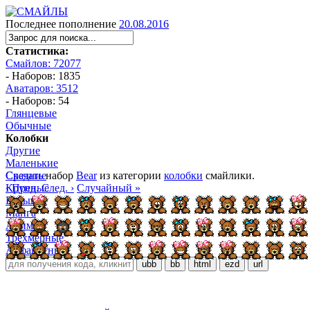
Последнее пополнение
20.08.2016
Статистика:
Смайлов: 72077
- Наборов: 1835
Аватаров: 3512
- Наборов: 54
Глянцевые
Обычные
Колобки
Другие
Маленькие
Средние
Скачать
набор
Bear
из категории
колобки
смайлики.
Крупные
‹ Пред.
След. ›
Случайный »
Большие
Манга
Аниме
Трёхмерные
Алфавитные
ubb
bb
html
ezd
url