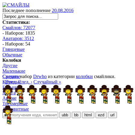
Последнее пополнение
20.08.2016
Статистика:
Смайлов: 72077
- Наборов: 1835
Аватаров: 3512
- Наборов: 54
Глянцевые
Обычные
Колобки
Другие
Маленькие
Средние
Скачать
набор
Drwho
из категории
колобки
смайлики.
Крупные
‹ Пред.
След. ›
Случайный »
Большие
Манга
Аниме
Трёхмерные
Алфавитные
ubb
bb
html
ezd
url