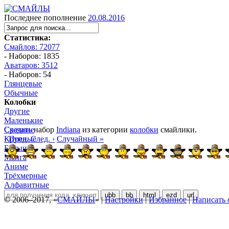
Последнее пополнение
20.08.2016
Статистика:
Смайлов: 72077
- Наборов: 1835
Аватаров: 3512
- Наборов: 54
Глянцевые
Обычные
Колобки
Другие
Маленькие
Средние
Скачать
набор
Indiana
из категории
колобки
смайлики.
Крупные
‹ Пред.
След. ›
Случайный »
Большие
Манга
Аниме
Трёхмерные
Алфавитные
ubb
bb
html
ezd
url
© 2006–2017, «
СМАЙЛЫ
» |
Настройки
|
Избранное
|
Написать 