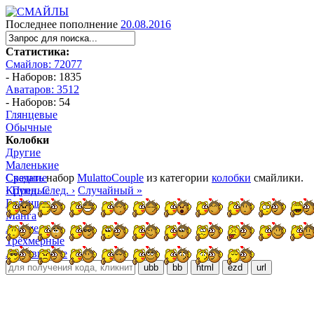
Последнее пополнение
20.08.2016
Статистика:
Смайлов: 72077
- Наборов: 1835
Аватаров: 3512
- Наборов: 54
Глянцевые
Обычные
Колобки
Другие
Маленькие
Средние
Скачать
набор
MulattoCouple
из категории
колобки
смайлики.
Крупные
‹ Пред.
След. ›
Случайный »
Большие
Манга
Аниме
Трёхмерные
Алфавитные
ubb
bb
html
ezd
url