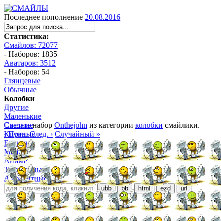
Последнее пополнение
20.08.2016
Статистика:
Смайлов: 72077
- Наборов: 1835
Аватаров: 3512
- Наборов: 54
Глянцевые
Обычные
Колобки
Другие
Маленькие
Средние
Скачать
набор
Onthejohn
из категории
колобки
смайлики.
Крупные
‹ Пред.
След. ›
Случайный »
Большие
Манга
Аниме
Трёхмерные
Алфавитные
ubb
bb
html
ezd
url