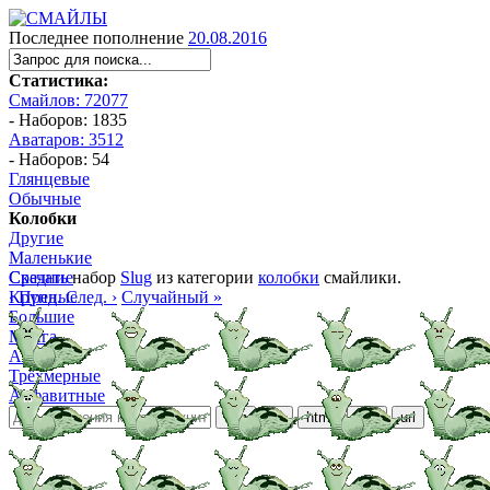
Последнее пополнение
20.08.2016
Статистика:
Смайлов: 72077
- Наборов: 1835
Аватаров: 3512
- Наборов: 54
Глянцевые
Обычные
Колобки
Другие
Маленькие
Средние
Скачать
набор
Slug
из категории
колобки
смайлики.
Крупные
‹ Пред.
След. ›
Случайный »
Большие
Манга
Аниме
Трёхмерные
Алфавитные
ubb
bb
html
ezd
url