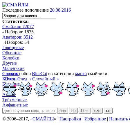
Последнее пополнение
20.08.2016
Статистика:
Смайлов: 72077
- Наборов: 1835
Аватаров: 3512
- Наборов: 54
Глянцевые
Обычные
Колобки
Другие
Маленькие
Средние
Скачать
набор
BlueCat
из категории
манга
смайлики.
Крупные
‹ Пред.
След. ›
Случайный »
Большие
Манга
Аниме
Трёхмерные
Алфавитные
ubb
bb
html
ezd
url
© 2006–2017, «
СМАЙЛЫ
» |
Настройки
|
Избранное
|
Написать 