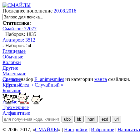
Последнее пополнение
20.08.2016
Статистика:
Смайлов: 72077
- Наборов: 1835
Аватаров: 3512
- Наборов: 54
Глянцевые
Обычные
Колобки
Другие
Маленькие
Средние
Скачать
набор
E_animesmiles
из категории
манга
смайлики.
Крупные
‹ Пред.
След. ›
Случайный »
Большие
Манга
Аниме
Трёхмерные
Алфавитные
ubb
bb
html
ezd
url
© 2006–2017, «
СМАЙЛЫ
» |
Настройки
|
Избранное
|
Написать 