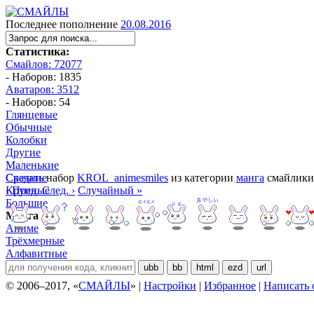
Последнее пополнение
20.08.2016
Статистика:
Смайлов: 72077
- Наборов: 1835
Аватаров: 3512
- Наборов: 54
Глянцевые
Обычные
Колобки
Другие
Маленькие
Средние
Скачать
набор
KROL_animesmiles
из категории
манга
смайлики
Крупные
‹ Пред.
След. ›
Случайный »
Большие
Манга
Аниме
Трёхмерные
Алфавитные
ubb
bb
html
ezd
url
© 2006–2017, «
СМАЙЛЫ
» |
Настройки
|
Избранное
|
Написать 