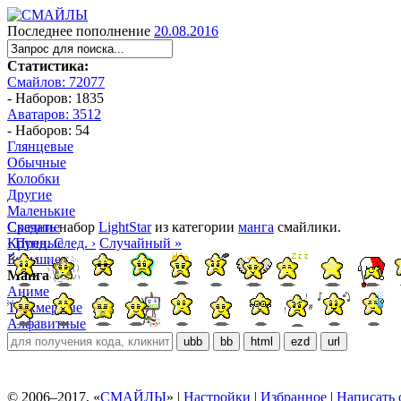
Последнее пополнение
20.08.2016
Статистика:
Смайлов: 72077
- Наборов: 1835
Аватаров: 3512
- Наборов: 54
Глянцевые
Обычные
Колобки
Другие
Маленькие
Средние
Скачать
набор
LightStar
из категории
манга
смайлики.
Крупные
‹ Пред.
След. ›
Случайный »
Большие
Манга
Аниме
Трёхмерные
Алфавитные
ubb
bb
html
ezd
url
© 2006–2017, «
СМАЙЛЫ
» |
Настройки
|
Избранное
|
Написать 