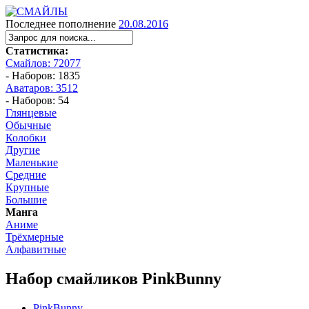
Последнее пополнение
20.08.2016
Статистика:
Смайлов: 72077
- Наборов: 1835
Аватаров: 3512
- Наборов: 54
Глянцевые
Обычные
Колобки
Другие
Маленькие
Средние
Крупные
Большие
Манга
Аниме
Трёхмерные
Алфавитные
Набор смайликов PinkBunny
PinkBunny