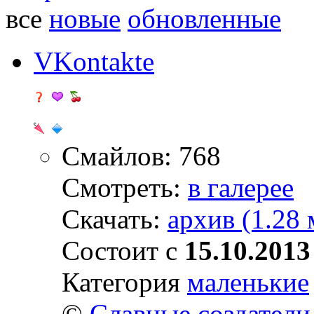
все
новые
обновленные
VKontakte
Смайлов: 768
Смотреть:
в галерее
Скачать:
архив (1.28 
Состоит с
15.10.2013
Категория
маленькие
©
Славные создатели