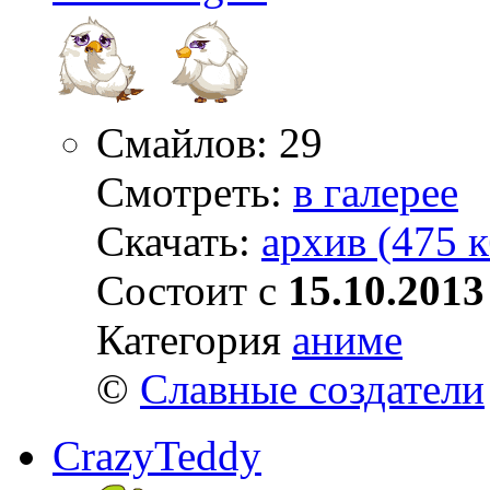
Смайлов: 29
Смотреть:
в галерее
Скачать:
архив (475 к
Состоит с
15.10.2013
Категория
аниме
©
Славные создатели
CrazyTeddy