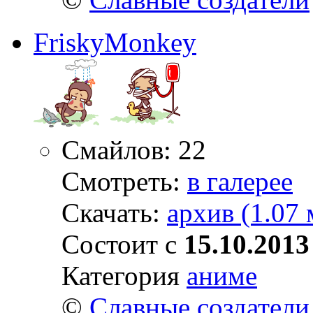
FriskyMonkey
Смайлов: 22
Смотреть:
в галерее
Скачать:
архив (1.07 
Состоит с
15.10.2013
Категория
аниме
©
Славные создатели