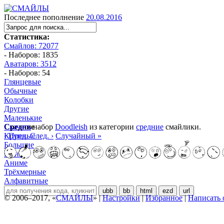
Последнее пополнение
20.08.2016
Статистика:
Смайлов: 72077
- Наборов: 1835
Аватаров: 3512
- Наборов: 54
Глянцевые
Обычные
Колобки
Другие
Маленькие
Средние
Скачать
набор
Doodleish
из категории
средние
смайлики.
Крупные
‹ Пред.
След. ›
Случайный »
Большие
Манга
Аниме
Трёхмерные
Алфавитные
ubb
bb
html
ezd
url
© 2006–2017, «
СМАЙЛЫ
» |
Настройки
|
Избранное
|
Написать 