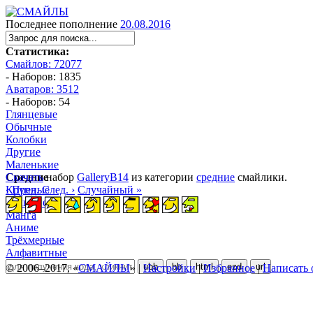
Последнее пополнение
20.08.2016
Статистика:
Смайлов: 72077
- Наборов: 1835
Аватаров: 3512
- Наборов: 54
Глянцевые
Обычные
Колобки
Другие
Маленькие
Средние
Скачать
набор
GalleryB14
из категории
средние
смайлики.
Крупные
‹ Пред.
След. ›
Случайный »
Большие
Манга
Аниме
Трёхмерные
Алфавитные
ubb
bb
html
ezd
url
© 2006–2017, «
СМАЙЛЫ
» |
Настройки
|
Избранное
|
Написать 