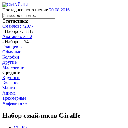
Последнее пополнение
20.08.2016
Статистика:
Смайлов: 72077
- Наборов: 1835
Аватаров: 3512
- Наборов: 54
Глянцевые
Обычные
Колобки
Другие
Маленькие
Средние
Крупные
Большие
Манга
Аниме
Трёхмерные
Алфавитные
Набор смайликов Giraffe
Giraffe