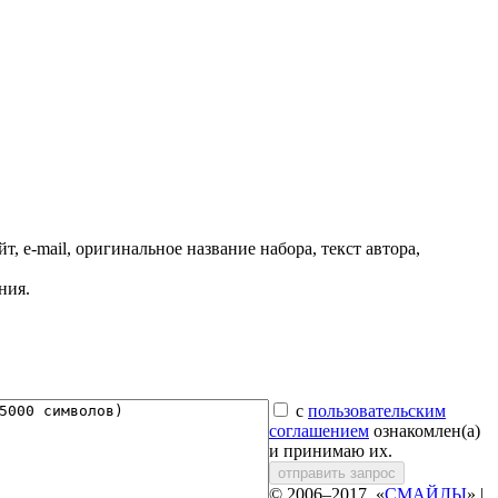
, e-mail, оригинальное название набора, текст автора,
ния.
с
пользовательским
соглашением
ознакомлен(а)
и принимаю их.
отправить запрос
© 2006–2017, «
СМАЙЛЫ
» |