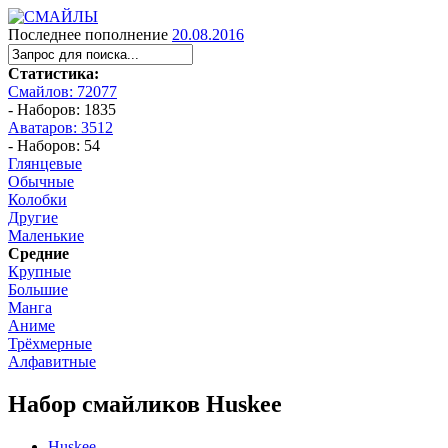
Последнее пополнение
20.08.2016
Статистика:
Смайлов: 72077
- Наборов: 1835
Аватаров: 3512
- Наборов: 54
Глянцевые
Обычные
Колобки
Другие
Маленькие
Средние
Крупные
Большие
Манга
Аниме
Трёхмерные
Алфавитные
Набор смайликов Huskee
Huskee