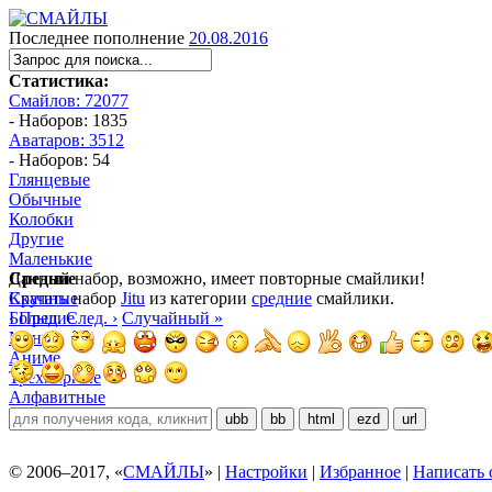
Последнее пополнение
20.08.2016
Статистика:
Смайлов: 72077
- Наборов: 1835
Аватаров: 3512
- Наборов: 54
Глянцевые
Обычные
Колобки
Другие
Маленькие
Средние
Данный набор, возможно, имеет повторные смайлики!
Крупные
Скачать
набор
Jitu
из категории
средние
смайлики.
Большие
‹ Пред.
След. ›
Случайный »
Манга
Аниме
Трёхмерные
Алфавитные
ubb
bb
html
ezd
url
© 2006–2017, «
СМАЙЛЫ
» |
Настройки
|
Избранное
|
Написать 