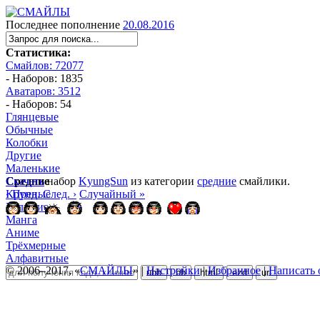
Последнее пополнение
20.08.2016
Статистика:
Смайлов: 72077
- Наборов: 1835
Аватаров: 3512
- Наборов: 54
Глянцевые
Обычные
Колобки
Другие
Маленькие
Средние
Скачать
набор
KyungSun
из категории
средние
смайлики.
Крупные
‹ Пред.
След. ›
Случайный »
Большие
Манга
Аниме
Трёхмерные
Алфавитные
© 2006–2017, «
СМАЙЛЫ
» |
Настройки
|
Избранное
|
Написать 
ubb
bb
html
ezd
url