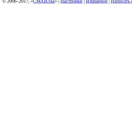
© 2006–2017, «
СМАЙЛЫ
» |
Настройки
|
Избранное
|
Написать 