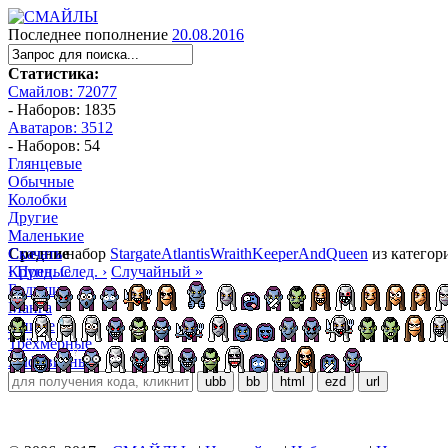
Последнее пополнение
20.08.2016
Статистика:
Смайлов: 72077
- Наборов: 1835
Аватаров: 3512
- Наборов: 54
Глянцевые
Обычные
Колобки
Другие
Маленькие
Средние
Скачать
набор
StargateAtlantisWraithKeeperAndQueen
из катего
Крупные
‹ Пред.
След. ›
Случайный »
Большие
Манга
Аниме
Трёхмерные
Алфавитные
ubb
bb
html
ezd
url