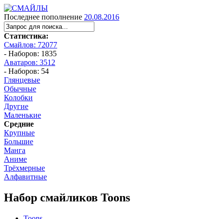
Последнее пополнение
20.08.2016
Статистика:
Смайлов: 72077
- Наборов: 1835
Аватаров: 3512
- Наборов: 54
Глянцевые
Обычные
Колобки
Другие
Маленькие
Средние
Крупные
Большие
Манга
Аниме
Трёхмерные
Алфавитные
Набор смайликов Toons
Toons