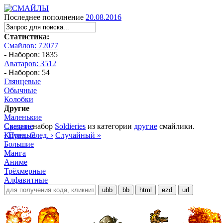
Последнее пополнение
20.08.2016
Статистика:
Смайлов: 72077
- Наборов: 1835
Аватаров: 3512
- Наборов: 54
Глянцевые
Обычные
Колобки
Другие
Маленькие
Средние
Скачать
набор
Soldieries
из категории
другие
смайлики.
Крупные
‹ Пред.
След. ›
Случайный »
Большие
Манга
Аниме
Трёхмерные
Алфавитные
ubb
bb
html
ezd
url