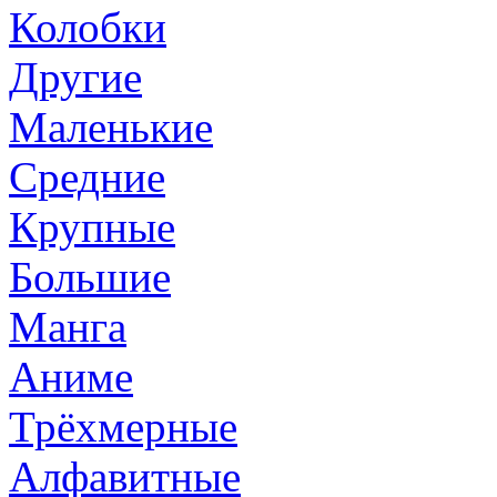
Колобки
Другие
Маленькие
Средние
Крупные
Большие
Манга
Аниме
Трёхмерные
Алфавитные