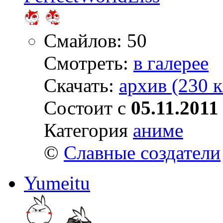
Смайлов: 50
Смотреть:
в галерее
Скачать:
архив (230 к
Состоит с
05.11.2011
Категория
аниме
©
Славные создатели
Yumeitu