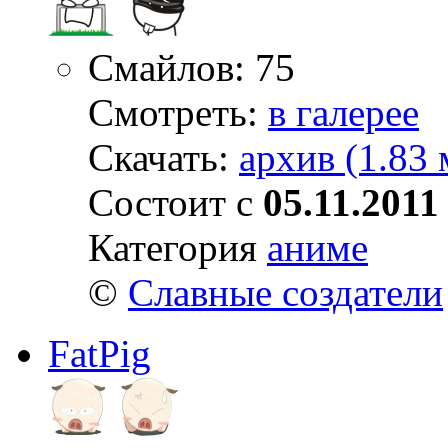
Смайлов: 75
Смотреть:
в галерее
Скачать:
архив (1.83 
Состоит с
05.11.2011
Категория
аниме
©
Славные создатели
FatPig