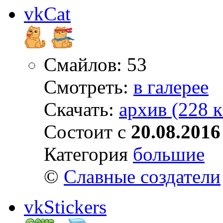
vkCat
Смайлов: 53
Смотреть:
в галерее
Скачать:
архив (228 к
Состоит с
20.08.2016
Категория
большие
©
Славные создатели
vkStickers