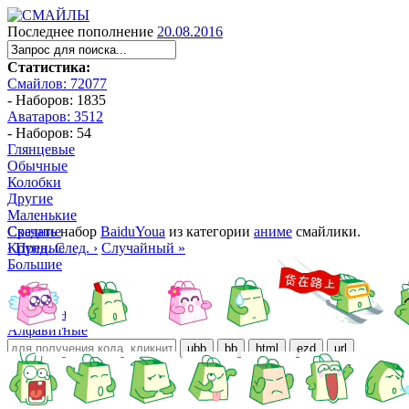
Последнее пополнение
20.08.2016
Статистика:
Смайлов: 72077
- Наборов: 1835
Аватаров: 3512
- Наборов: 54
Глянцевые
Обычные
Колобки
Другие
Маленькие
Средние
Скачать
набор
BaiduYoua
из категории
аниме
смайлики.
Крупные
‹ Пред.
След. ›
Случайный »
Большие
Манга
Аниме
Трёхмерные
Алфавитные
ubb
bb
html
ezd
url