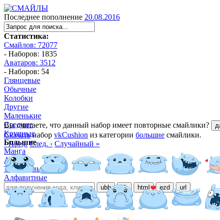
Последнее пополнение
20.08.2016
Статистика:
Смайлов: 72077
- Наборов: 1835
Аватаров: 3512
- Наборов: 54
Глянцевые
Обычные
Колобки
Другие
Маленькие
Средние
Вы считаете, что данный набор имеет повторные смайлики?
д
Крупные
Скачать
набор
vkCushion
из категории
большие
смайлики.
Большие
‹ Пред.
След. ›
Случайный »
Манга
Аниме
Трёхмерные
Алфавитные
ubb
bb
html
ezd
url