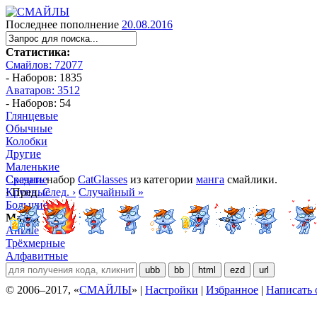
Последнее пополнение
20.08.2016
Статистика:
Смайлов: 72077
- Наборов: 1835
Аватаров: 3512
- Наборов: 54
Глянцевые
Обычные
Колобки
Другие
Маленькие
Средние
Скачать
набор
CatGlasses
из категории
манга
смайлики.
Крупные
‹ Пред.
След. ›
Случайный »
Большие
Манга
Аниме
Трёхмерные
Алфавитные
ubb
bb
html
ezd
url
© 2006–2017, «
СМАЙЛЫ
» |
Настройки
|
Избранное
|
Написать 