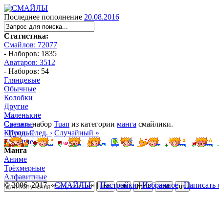
Последнее пополнение
20.08.2016
Статистика:
Смайлов: 72077
- Наборов: 1835
Аватаров: 3512
- Наборов: 54
Глянцевые
Обычные
Колобки
Другие
Маленькие
Средние
Скачать
набор
Tuan
из категории
манга
смайлики.
Крупные
‹ Пред.
След. ›
Случайный »
Большие
Манга
Аниме
Трёхмерные
Алфавитные
© 2006–2017, «
СМАЙЛЫ
» |
Настройки
|
Избранное
|
Написать 
ubb
bb
html
ezd
url