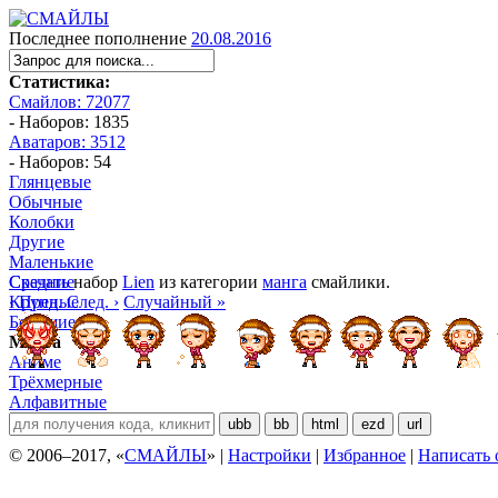
Последнее пополнение
20.08.2016
Статистика:
Смайлов: 72077
- Наборов: 1835
Аватаров: 3512
- Наборов: 54
Глянцевые
Обычные
Колобки
Другие
Маленькие
Средние
Скачать
набор
Lien
из категории
манга
смайлики.
Крупные
‹ Пред.
След. ›
Случайный »
Большие
Манга
Аниме
Трёхмерные
Алфавитные
ubb
bb
html
ezd
url
© 2006–2017, «
СМАЙЛЫ
» |
Настройки
|
Избранное
|
Написать 